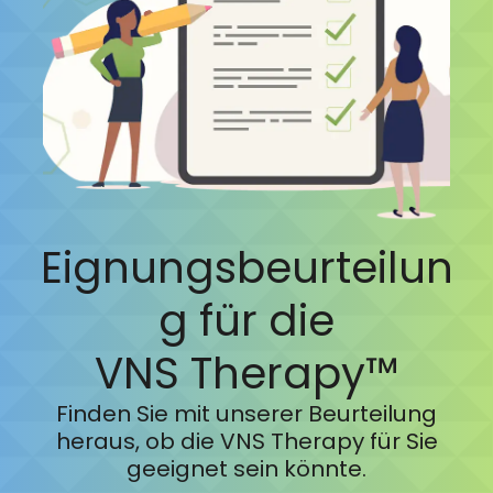
Fragen
Für
Medizinisches
Das Richtige für Sie?
Fachpersonal
DE
Eignungsbeurteilun
g für die
VNS Therapy™
Finden Sie mit unserer Beurteilung
heraus, ob die VNS Therapy für Sie
geeignet sein könnte.