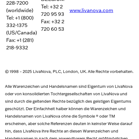
228-7200
Tel: +32 2
(worldwide)
www.livanova.com
720 95 93
Tel: +1 (800)
Fax: +32 2
332-1375
720 60 53
(US/Canada)
Fax: +1 (281)
218-9332
© 1998 – 2025 LivaNova, PLC, London, UK. Alle Rechte vorbehalten.
Alle Warenzeichen und Handelsnamen sind Eigentum von LivaNova
oder von konsolidierten Tochtergesellschaften von LivaNova und
sind durch die geltenden Rechte bezüglich des geistigen Eigentums
geschützt. Der Einfachheit halber können die Warenzeichen und
Handelsnamen von LivaNova ohne die Symbole ® oder TM
erscheinen, aber solche Referenzen deuten in keinster Weise darauf
hin, dass LivaNova ihre Rechte an diesen Warenzeichen und
Handelsnamen in nach dem anwendbarem Recht größtmöglichen