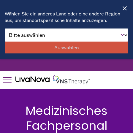
Wählen Sie ein anderes Land oder eine andere Region
aus, um standortspezifische Inhalte anzuzeigen.
Über VNS Therapy
Vorteile
Auswählen
Patientengeschichten
Das Richtige für
Das Richtige
Sie?
für Sie?
Eignungsbewertung
Unterlagen &
Unterlagen &
weitere
Medizinisches
weitere
Informationen
Einen Anbieter
Informationen
Finden
Fachpersonal
Für Patienten
Häufig Gestellte