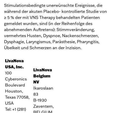
Stimulationsbedingte unerwünschte Ereignisse, die
während der akuten Placebo- kontrollierte Studie von
≥ 5 % der mit VNS Therapy behandelten Patienten
gemeldet wurden, sind (in der Reihenfolge des
abnehmenden Auftretens): Stimmveränderung,
vermehrtes Husten, Dyspnoe, Nackenschmerzen,
Dysphagie, Laryngismus, Parästhesie, Pharyngitis,
Übelkeit und Schmerzen an der Inzision.
LivaNova
USA, Inc.
LivaNova
100
Belgium
Cyberonics
NV
Boulevard
Ikaroslaan
Houston,
83
Texas 77058,
B-1930
USA
Zaventem,
Tel: +1 (281)
BELGIUM