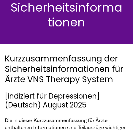
Sicherheitsinforma
Fragen
Für
Medizinisches
tionen
Das Richtige für Sie?
Fachpersonal
DE
Kurzzusammenfassung der
Sicherheitsinformationen für
Ärzte VNS Therapy System
[indiziert für Depressionen]
(Deutsch) August 2025
Die in dieser Kurzzusammenfassung für Ärzte
enthaltenen Informationen sind Teilauszüge wichtiger