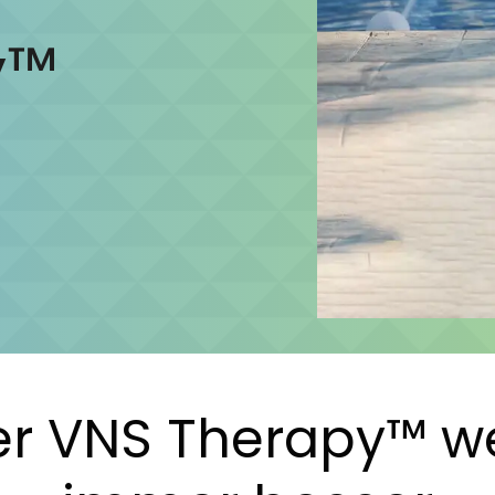
y™
er VNS Therapy™ we