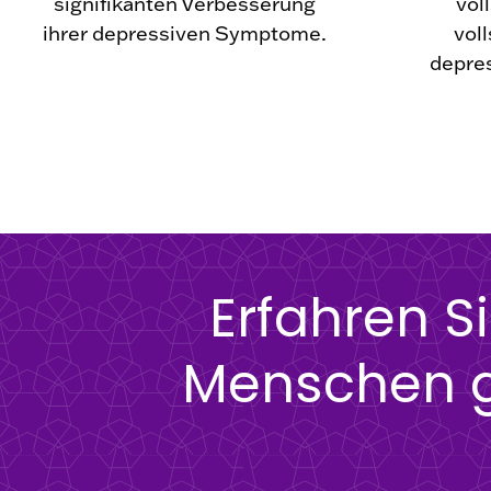
signifikanten Verbesserung
vol
ihrer depressiven Symptome.
voll
depre
Erfahren S
Menschen g