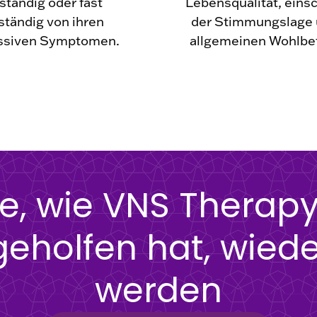
lständig oder fast
Lebensqualität, einsc
ständig von ihren
der Stimmungslage 
ssiven Symptomen.
allgemeinen Wohlbe
ie, wie VNS Thera
eholfen hat, wiede
werden