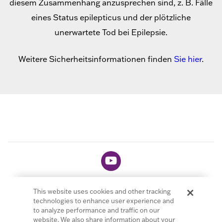
diesem Zusammenhang anzusprechen sind, z. B. Fälle
eines Status epilepticus und der plötzliche
unerwartete Tod bei Epilepsie.
Weitere Sicherheitsinformationen finden
Sie hier
.
This website uses cookies and other tracking
technologies to enhance user experience and
to analyze performance and traffic on our
© 2026 LivaNova PLC. Alle Rechte vorbehalten.
website. We also share information about your