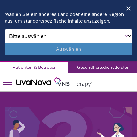
Wählen Sie ein anderes Land oder eine andere Region
aus, um standortspezifische Inhalte anzuzeigen.
Über VNS Therapy
Kinder
Auswählen
Leben mit DRE
Patienten & Betreuer
Gesundheitsdienstleister
Patientengeschichten
Das Richtige für
Das Richtige
Sie?
für Sie?
Krankenhaus
Unterstützung
Unterstützung
Finden