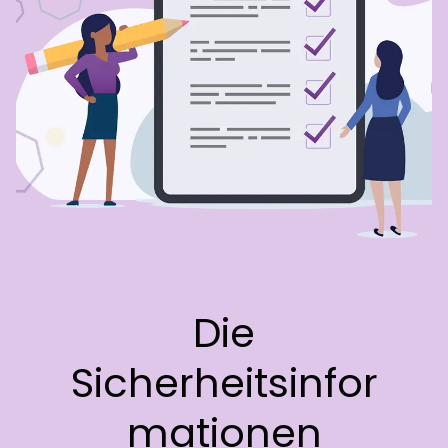
Häufig gestellte
DE
VNS Therapy™
Fragen
Selbsttest
VNS Therapy
Die Operation bei
Magnet
der VNS Therapy™
MRT Sicherheit
Gesprächsleitfaden
Nützliche
Die
Downloads
Sicherheitsinfor
mationen