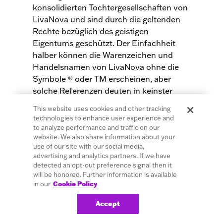
konsolidierten Tochtergesellschaften von
LivaNova und sind durch die geltenden
Rechte bezüglich des geistigen
Eigentums geschützt. Der Einfachheit
halber können die Warenzeichen und
Handelsnamen von LivaNova ohne die
Symbole ® oder TM erscheinen, aber
solche Referenzen deuten in keinster
Weise darauf hin, dass LivaNova ihre
This website uses cookies and other tracking
Rechte an diesen Warenzeichen und
technologies to enhance user experience and
Handelsnamen in nach dem
to analyze performance and traffic on our
website. We also share information about your
anwendbarem Recht größtmöglichen
use of our site with our social media,
Maße nicht geltend macht. Für die
advertising and analytics partners. If we have
Nutzung oder Vervielfältigung solch
detected an opt-out preference signal then it
geistiger Eigentumsrechte ist die
will be honored. Further information is available
in our
Cookie Policy
vorherige Genehmigung von LivaNova
erforderlich. Die Wortmarke
Bluetooth
®
Accept
und die Logos sind eingetragene Marken
von
Bluetooth
SIG und werden von