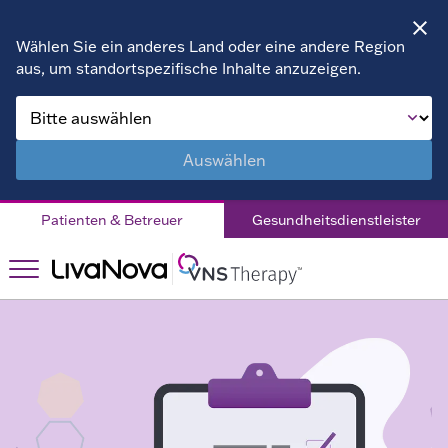
Wählen Sie ein anderes Land oder eine andere Region
aus, um standortspezifische Inhalte anzuzeigen.
Über VNS Therapy
Kinder
Auswählen
Leben mit DRE
Patienten & Betreuer
Gesundheitsdienstleister
Patientengeschichten
Das Richtige für
Das Richtige
Sie?
für Sie?
Krankenhaus
Unterstützung
Unterstützung
Finden