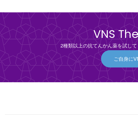
VNS 
2種類以上の抗てんかん薬を試し
ご自身にV