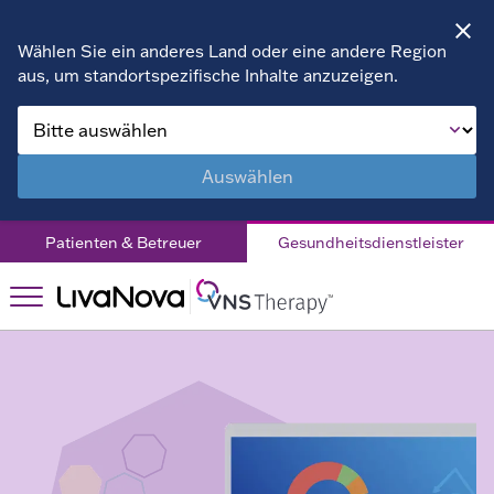
Wählen Sie ein anderes Land oder eine andere Region
aus, um standortspezifische Inhalte anzuzeigen.
Produkte
Produkte
Programmiergerät
Ressourcen
Ressourcen
Auswählen
& Zubehör
FAQs
VNS Therapy™
VNS
Patienten & Betreuer
Gesundheitsdienstleister
SenTiva™
Therapy™
Dosierungsunterstützun
Erwachsene
Kontaktieren Sie
uns
MRT Sicherheit
Kinder
DE
Patienteninformationen
Patienterfahrungen
Ärztehandbücher