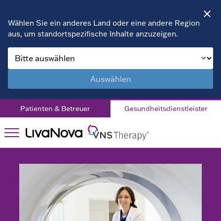
Wählen Sie ein anderes Land oder eine andere Region
aus, um standortspezifische Inhalte anzuzeigen.
Produkte
Produkte
Programmiergerät
Ressourcen
Ressourcen
Auswählen
& Zubehör
FAQs
VNS Therapy™
VNS
Patienten & Betreuer
Gesundheitsdienstleister
SenTiva™
Therapy™
Dosierungsunterstützun
Erwachsene
Kontaktieren Sie
uns
MRT Sicherheit
Kinder
DE
Patienteninformationen
Patienterfahrungen
Ärztehandbücher