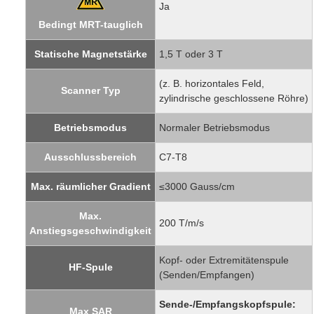
Ja
Bedingt MRT-tauglich
Statische Magnetstärke
1,5 T oder 3 T
(z. B. horizontales Feld,
Scanner Typ
zylindrische geschlossene Röhre)
Betriebsmodus
Normaler Betriebsmodus
Ausschlussbereich
C7-T8
Max. räumlicher Gradient
≤3000 Gauss/cm
Max.
200 T/m/s
Anstiegsgeschwindigkeit
Kopf- oder Extremitätenspule
HF-Spule
(Senden/Empfangen)
Sende-/Empfangskopfspule:
Max SAR