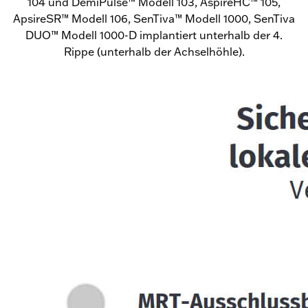
104 und DemiPulse™ Modell 103, AspireHC™ 105,
ApsireSR™ Modell 106, SenTiva™ Modell 1000, SenTiva
DUO™ Modell 1000-D implantiert unterhalb der 4.
Rippe (unterhalb der Achselhöhle).