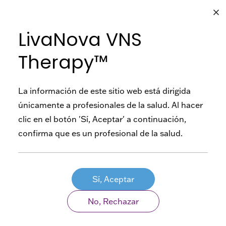
Elija otro país o región para ver el contenido específico de
LivaNova VNS
su ubicación.
VNS
VNS
Therapy™
Therapy™
Therapy™
Adultos
Seleccione una opción
Productos
La información de este sitio web está dirigida
Productos
únicamente a profesionales de la salud. Al hacer
Pacientes
SenTiva™
clic en el botón 'Sí, Aceptar' a continuación,
Recursos
pediátricos
Recursos
confirma que es un profesional de la salud.
AspireSR™
Dosificación
Contacto
Testimonios
de
ES
Programador
Preguntas
Sí, Aceptar
pacientes
y Accesorios
Frecuentes
No, Rechazar
Quality of
Seguridad